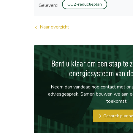
CO2-reductieplan
Geleverd:
Naar overzicht
Bent u klaar om een stap te z
energiesysteem van d
Neem dan vandaag nog contact met ons o
adviesgesprek. Samen bouwen we aan ee
toekomst.
Gesprek plann