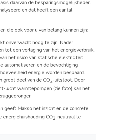
 basis daarvan de besparingsmogelijkheden.
analyseerd en dat heeft een aantal
n die ook voor u van belang kunnen zijn:
ijkt onverwacht hoog te zijn. Nader
en tot een verlaging van het energieverbruik.
 het risico van statische elektriciteit
te automatiseren en de bevochtiging
e hoeveelheid energie worden bespaard.
n groot deel van de CO
-uitstoot. Door
2
ht-lucht warmtepompen (zie foto) kan het
teruggedrongen.
an geeft Makso het inzicht en de concrete
e energiehuishouding CO
-neutraal te
2