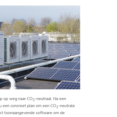
ap op weg naar CO
-neutraal. Na een
2
 nu een concreet plan om een CO
-neutrale
2
uikt toonaangevende software om de