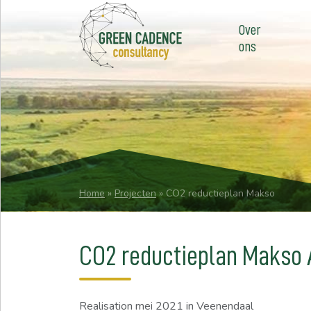
Over
ons
Home
»
Projecten
»
CO2 reductieplan Makso
CO2 reductieplan Makso
Realisation
mei 2021
in Veenendaal